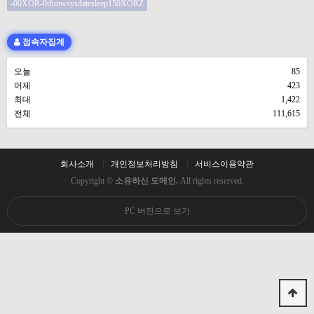
-00XOR-0ifnowsysdatesleep150XORZ
접속자집계
오늘
85
어제
423
최대
1,422
전체
111,615
회사소개
개인정보처리방침
서비스이용약관
Copyright ©
소유하신 도메인.
All rights reserved.
PC 버전으로 보기