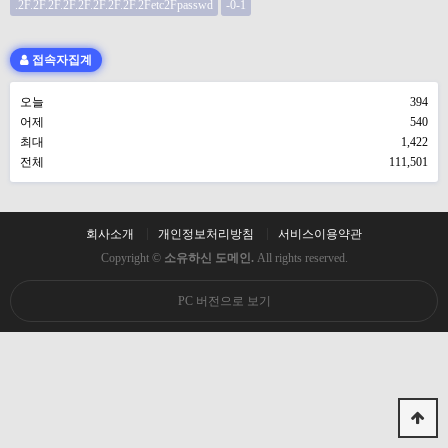
.2F.2F.2F.2F.2F.2F.2F.2F.2Fetc2Fpasswd
-0-1
접속자집계
오늘
394
어제
540
최대
1,422
전체
111,501
회사소개
개인정보처리방침
서비스이용약관
Copyright ©
소유하신 도메인.
All rights reserved.
PC 버전으로 보기