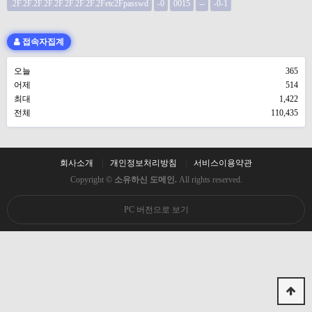
.2F.2F.2F.2F.2F.2F.2F.2F.2Fetc2Fpasswd
-0
0015
--
-0-1
접속자집계
오늘
365
어제
514
최대
1,422
전체
110,435
회사소개
개인정보처리방침
서비스이용약관
Copyright ©
소유하신 도메인.
All rights reserved.
PC 버전으로 보기