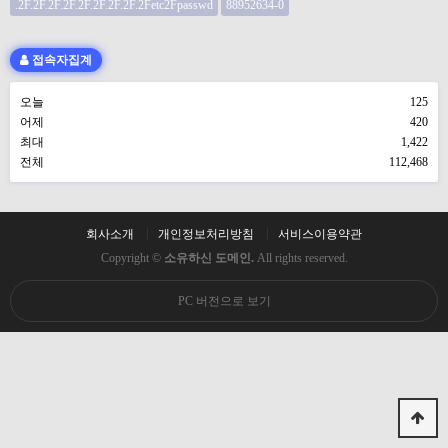
.2F.2F.2F.2F.2F.2F.2F.2F.2Fetc2Fpasswd
88952634-0
접속자집계
오늘
125
어제
420
최대
1,422
전체
112,468
회사소개
개인정보처리방침
서비스이용약관
Copyright ©
소유하신 도메인.
All rights reserved.
PC 버전으로 보기