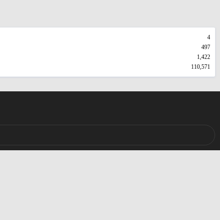
4
497
1,422
110,571